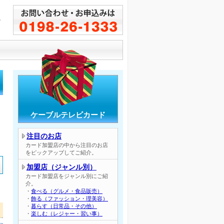
し
！
ケーブルテレビカード
注目のお店
カード加盟店の中から注目のお店
をピックアップしてご紹介。
加盟店（ジャンル別）
カード加盟店をジャンル別にご紹
介。
・
食べる（グルメ・食品販売）
・
飾る（ファッション・理美容）
・
暮らす（日常品・その他）
】
・
楽しむ（レジャー・習い事）