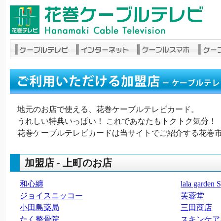
地元のお店で使える、花巻ケーブルテレビカード。
うれしい特典いっぱい！ これであなたもトクトク気分！
花巻ケーブルテレビカードは当サイトでご紹介する花巻
加盟店 - 上町のお店
和心纏
lala ga
ジョイスニッコー
芙蓉堂
小田島薬局
三田商店
たく整骨院
スキンケア