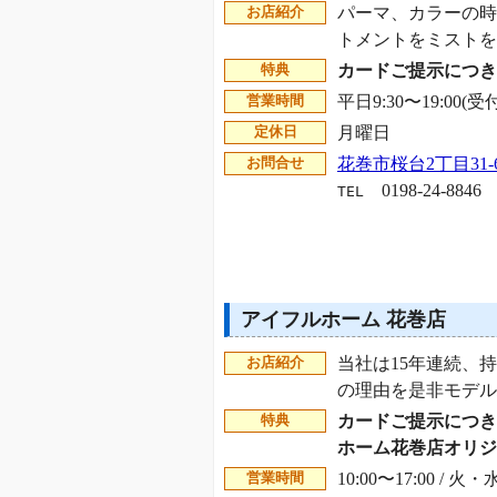
パーマ、カラーの時
お店紹介
トメントをミスト
カードご提示につき
特典
平日9:30〜19:00(受
営業時間
月曜日
定休日
花巻市桜台2丁目31-
お問合せ
0198-24-8846
TEL
アイフルホーム 花巻店
当社は15年連続、
お店紹介
の理由を是非モデ
カードご提示につき
特典
ホーム花巻店オリジ
10:00〜17:00 / 火・
営業時間