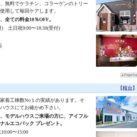
、無料でケラチン、コラーゲンのトリー
を使用して毎回ケアします。
、全ての料金10％OFF。
付) 土日祝9:00〜18:30(受付)
6
【
桜台
持家着工棟数No１の実績があります。そ
ルハウスにてお確かめ下さい。
、モデルハウスご来場の方に、アイフル
ナルエコバック プレゼント。
水10:00〜15:00