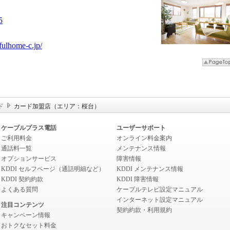
5
efulhome-c.jp/
ド
カード加盟店（エリア：桜台）
ケーブルプラス電話
ユーザーサポート
ご利用料金
オンライン料金案内
通話料一覧
メンテナンス情報
オプションサービス
障害情報
KDDI セルフページ（通話明細など）
KDDI メンテナンス情報
KDDI 契約約款
KDDI 障害情報
よくある質問
ケーブルテレビ設定マニュアル
インターネット設定マニュアル
注目コンテンツ
契約約款・利用規約
キャンペーン情報
おトクなセット料金