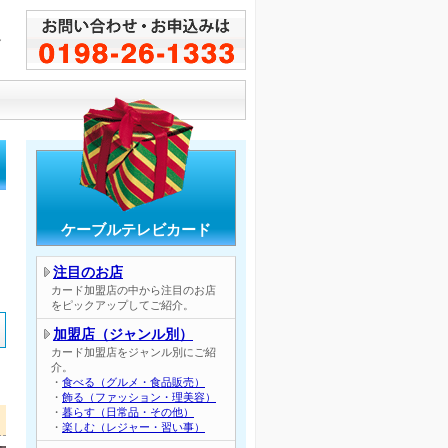
し
！
ケーブルテレビカード
注目のお店
カード加盟店の中から注目のお店
をピックアップしてご紹介。
加盟店（ジャンル別）
カード加盟店をジャンル別にご紹
介。
・
食べる（グルメ・食品販売）
・
飾る（ファッション・理美容）
・
暮らす（日常品・その他）
】
・
楽しむ（レジャー・習い事）